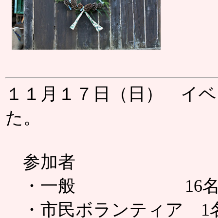
１１月１７日（日） イ
た。
参加者
・一般 16名（大人
・市民ボランティア 1