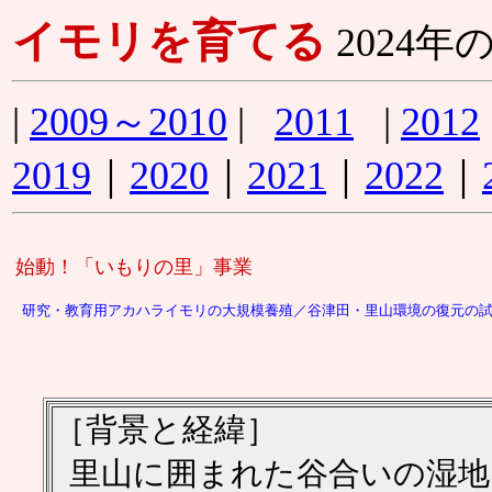
イモリを育てる
2024
|
2009～2010
|
2011
|
2012
2019
｜
2020
｜
2021
｜
2022
｜
始動！「いもりの里」事業
研究・教育用アカハライモリの大規模養殖／谷津田・里山環境の復元の試
［背景と経緯］
里山に囲まれた谷合いの湿地