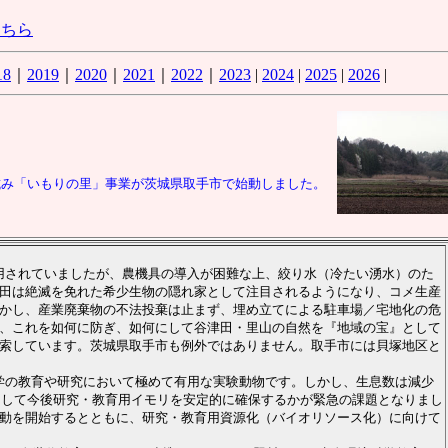
こちら
18
｜
2019
｜
2020
｜
2021
｜
2022
｜
2023
|
2024
|
2025
|
2026
|
み「いもりの里」事業が茨城県取手市で始動しました。
用されていましたが、農機具の導入が困難な上、絞り水（冷たい湧水）のた
田は絶滅を免れた希少生物の隠れ家として注目されるようになり、コメ生産
かし、産業廃棄物の不法投棄は止まず、埋め立てによる駐車場／宅地化の危
、これを如何に防ぎ、如何にして谷津田・里山の自然を『地域の宝』として
索しています。茨城県取手市も例外ではありません。取手市には貝塚地区と
学の教育や研究において極めて有用な実験動物です。しかし、生息数は減少
何にして今後研究・教育用イモリを安定的に確保するかが緊急の課題となりまし
動を開始するとともに、研究・教育用資源化（バイオリソース化）に向けて