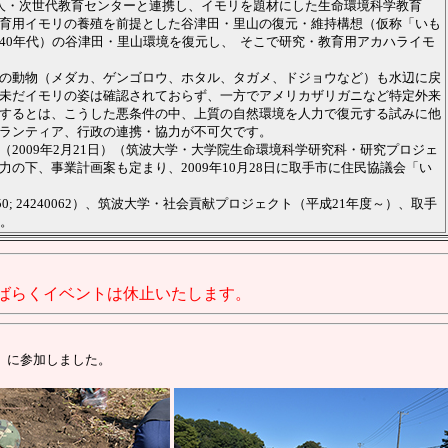
法人・次世代教育センターと連携し、イモリを題材にした生命環境科学教育
育用イモリの養殖を前提とした谷津田・里山の復元・維持構想（仮称「いも
40年代）の谷津田・里山環境を復元し、 そこで研究・教育用アカハライモ
の動物（メダカ、ゲンゴロウ、ホタル、タガメ、ドジョウなど）も水辺に戻
未だイモリの姿は確認されておらず、一方でアメリカザリガニなど特定外来
するとは、こうした悪条件の中、上質の自然環境を人力で復元する試みに他
ランティア、行政の連携・協力が不可欠です。
（2009年2月21日）（筑波大学・大学院生命環境科学研究科・研究プロジェ
の下、事業計画案も定まり、2009年10月28日に取手市に住民協議会「い
; 24240062）、筑波大学・社会貢献プロジェクト（平成21年度～）、取手
す。
しばらくイベントは休止いたします。
」に参加しました。