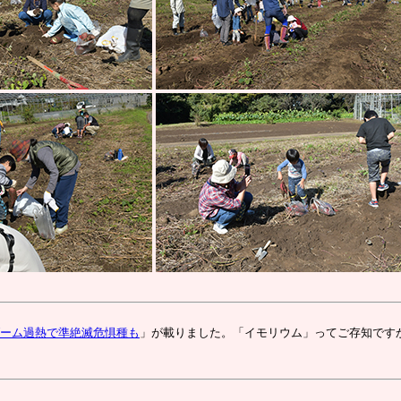
ーム過熱で準絶滅危惧種も
」が載りました。「イモリウム」ってご存知です