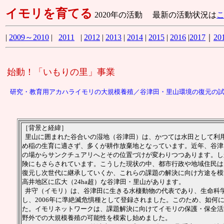
イモリを育てる
2020年の活動 最新の活動状況は
|
2009～2010
|
2011
|
2012
|
2013
|
2014
|
2015
|
2016
|
2017
｜
20
始動！「いもりの里」事業
研究・教育用アカハライモリの大規模養殖／谷津田・里山環境の復元の試
［背景と経緯］
里山に囲まれた谷合いの湿地（谷津田）は、かつては水田として利
め稲の生育に適さず、多くが耕作放棄地となっています。近年、谷津
の場からサンクチュアリへとその位置づけが変わりつつあります。し
険にもさらされています。こうした現状の中、都市行政や地域住民は
復元し次世代に継承していくか、これらの課題の解決に向け方途を模
高井地区に広大（24ha超）な谷津田・里山があります。
井守（イモリ）は、谷津田に生きる水棲動物の代表であり、生命科
し、2006年に準絶滅危惧種として登録されました。このため、如
た。イモリネットワークは、課題解決に向けてイモリの保護・保全活
野外での大規模養殖の可能性を模索し始めました。