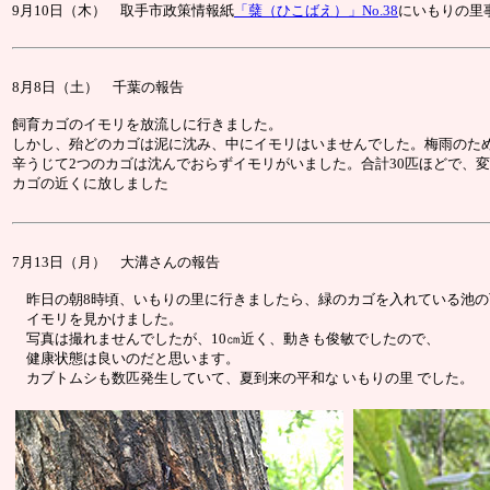
9月10日（木）
取手市政策情報紙
「蘖（ひこばえ）」No.38
にいもりの里
8月8日（土） 千葉の報告
飼育カゴのイモリを放流しに行きました。
しかし、殆どのカゴは泥に沈み、中にイモリはいませんでした。梅雨のた
辛うじて2つのカゴは沈んでおらずイモリがいました。合計30匹ほどで、
カゴの近くに放しました
7月13日（月） 大溝さんの報告
昨日の朝8時頃、いもりの里に行きましたら、緑のカゴを入れている池の
イモリを見かけました。
写真は撮れませんでしたが、10㎝近く、動きも俊敏でしたので、
健康状態は良いのだと思います。
カブトムシも数匹発生していて、夏到来の平和な いもりの里 でした。