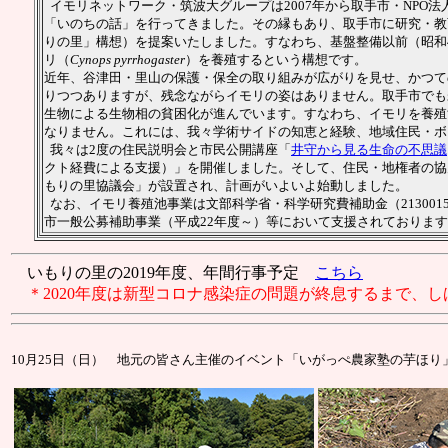
イモリネットワーク・筑波大グループは2007年から取手市・NPO
「いのちの話」を行ってきました。その縁もあり、取手市に研究・教
りの里」構想）を提案いたしました。すなわち、基盤整備以前（昭和
リ（
Cynops pyrrhogaster
）を養殖するという構想です。
近年、谷津田・里山の保護・保全の取り組みが広がりを見せ、かつて
りつつありますが、残念ながらイモリの姿はありません。取手市でも
生物による生物相の貧困化が進んでいます。すなわち、イモリを養殖
なりません。これには、我々学術サイドの知恵と経験、地域住民・ボ
我々は2度の住民説明会と市民公開講座「
井守から見る生命の不思議
クト経費による支援）」を開催しました。そして、住民・地権者の協力
もりの里協議会」が設置され、計画がいよいよ始動しました。
なお、イモリ養殖池事業は文部科学省・科学研究費補助金（21300150
市一般公募補助事業（平成22年度～）等において支援されておりま
いもりの里の2019年度、年間行事予定
こちら
＊2020年度は新型コロナ感染症の問題が終息するまで、
10月25日（日） 地元の皆さん主催のイベント「いがっぺ農家塾の芋ほり